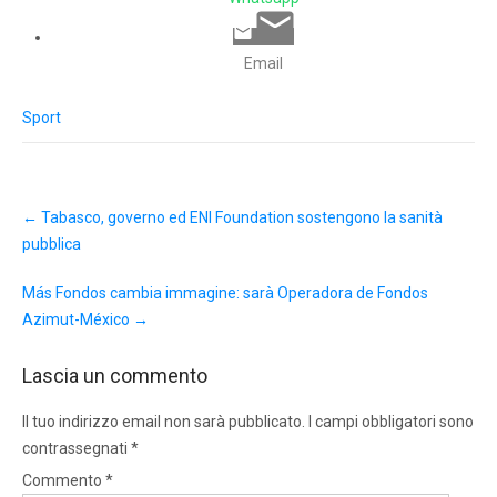
Email
Sport
Post
←
Tabasco, governo ed ENI Foundation sostengono la sanità
navigation
pubblica
Más Fondos cambia immagine: sarà Operadora de Fondos
Azimut-México
→
Lascia un commento
Il tuo indirizzo email non sarà pubblicato.
I campi obbligatori sono
contrassegnati
*
Commento
*