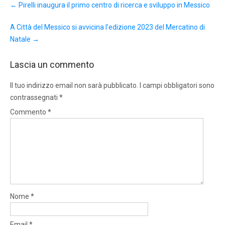
←
Pirelli inaugura il primo centro di ricerca e sviluppo in Messico
navigation
A Città del Messico si avvicina l’edizione 2023 del Mercatino di
Natale
→
Lascia un commento
Il tuo indirizzo email non sarà pubblicato.
I campi obbligatori sono
contrassegnati
*
Commento
*
Nome
*
Email
*