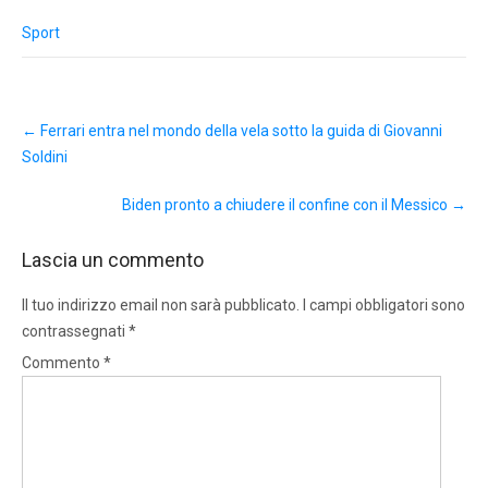
Sport
Post
←
Ferrari entra nel mondo della vela sotto la guida di Giovanni
navigation
Soldini
Biden pronto a chiudere il confine con il Messico
→
Lascia un commento
Il tuo indirizzo email non sarà pubblicato.
I campi obbligatori sono
contrassegnati
*
Commento
*