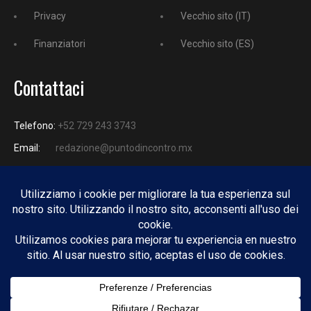
Privacy
Vecchio sito (IT)
Finanziatori
Vecchio sito (ES)
Contattaci
Telefono:
+52 729 243 3743
Email:
redazione@puntodincontro.mx
PUNTODINCONTRO