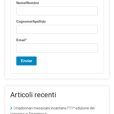
Nome/Nombre
Cognome/Apellido
Email
*
Enviar
Articoli recenti
I madonnari messicani incantano l’11ª edizione del
concorso a Taurianova