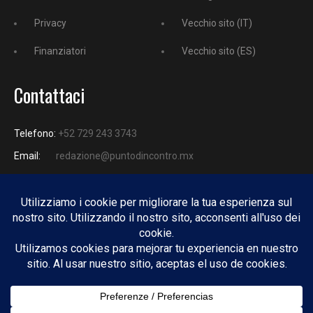
Privacy
Vecchio sito (IT)
Finanziatori
Vecchio sito (ES)
Contattaci
Telefono:
+52 729 243 3743
Email:
redazione@puntodincontro.mx
PUNTODINCONTRO