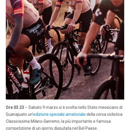
Ore 03.23
– Sabato 9 marzo si è svolta nello Stato messicano di
Guanajuato un’
edizione speciale amatoriale
della corsa ciclistica
Classicissima Milano-Sanremo
, la più importante e famosa
competizione di un giorno disputata nel Bel Paese .