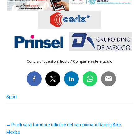
Condividi questo articolo / Comparte este artículo
Sport
Post
←
Pirelli sarà fornitore ufficiale del campionato Racing Bike
navigation
Mexico