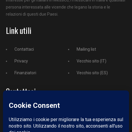
persona interessata alle vicende che legano la storia e le
relazioni di questi due Paesi.
Link utili
Contattaci
Mailing list
Privacy
Vecchio sito (IT)
Finanziatori
Vecchio sito (ES)
Contattaci
Telefono:
+52 729 243 3743
Email:
redazione@puntodincontro.mx