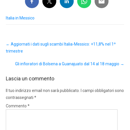
Italia in Messico
Post
←
Aggiornati i dati sugli scambi Italia-Messico: +11,8% nel 1º
navigation
trimestre
Gli infioratori di Bolsena a Guanajuato dal 14 al 18 maggio
→
Lascia un commento
Il tuo indirizzo email non sarà pubblicato.
I campi obbligatori sono
contrassegnati
*
Commento
*