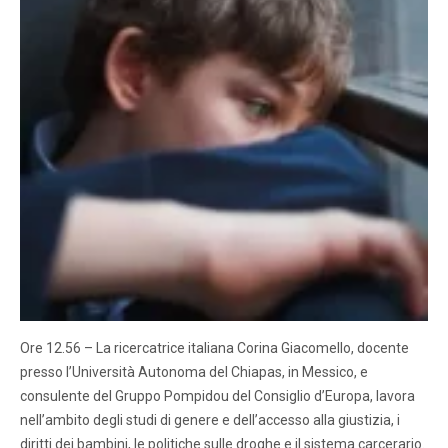
Ore 12.56 – La ricercatrice italiana Corina Giacomello, docente
presso l’Università Autonoma del Chiapas, in Messico, e
consulente del Gruppo Pompidou del Consiglio d’Europa, lavora
nell’ambito degli studi di genere e dell’accesso alla giustizia, i
diritti dei bambini, le politiche sulle droghe e il sistema carcerario.