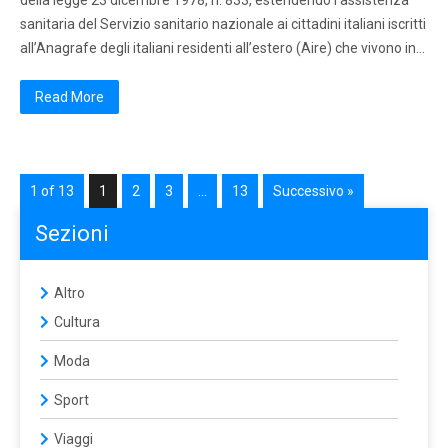
della legge 23 dicembre 1978, n. 833, estendendo l’assistenza
sanitaria del Servizio sanitario nazionale ai cittadini italiani iscritti
all’Anagrafe degli italiani residenti all’estero (Aire) che vivono in…
Read More
1 of 13
1
2
3
…
13
Successivo »
Sezioni
Altro
Cultura
Moda
Sport
Viaggi