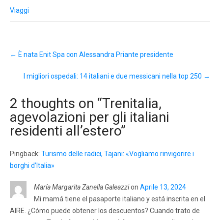
Viaggi
Post
←
È nata Enit Spa con Alessandra Priante presidente
navigation
I migliori ospedali: 14 italiani e due messicani nella top 250
→
2 thoughts on “
Trenitalia,
agevolazioni per gli italiani
residenti all’estero
”
Pingback:
Turismo delle radici, Tajani: «Vogliamo rinvigorire i
borghi d’Italia»
María Margarita Zanella Galeazzi
on
Aprile 13, 2024
Mi mamá tiene el pasaporte italiano y está inscrita en el
AIRE. ¿Cómo puede obtener los descuentos? Cuando trato de