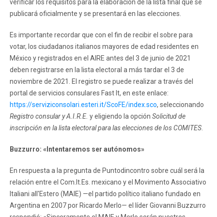
verificar los requisitos para la elaboración de la lista final que se
publicará oficialmente y se presentará en las elecciones.
Es importante recordar que con el fin de recibir el sobre para
votar, los ciudadanos italianos mayores de edad residentes en
México y registrados en el AIRE antes del 3 de junio de 2021
deben registrarse en la lista electoral a más tardar el 3 de
noviembre de 2021. El registro se puede realizar a través del
portal de servicios consulares Fast It, en este enlace:
https://serviziconsolari.esteri.it/ScoFE/index.sco
, seleccionando
Registro consular y A.I.R.E.
y eligiendo la opción
Solicitud de
inscripción en la lista electoral para las elecciones de los COMITES
.
Buzzurro: «Intentaremos ser autónomos»
En respuesta a la pregunta de Puntodincontro sobre cuál será la
relación entre el Com.It.Es. mexicano y el Movimento Associativo
Italiani all'Estero (MAIE) —el partido político italiano fundado en
Argentina en 2007 por Ricardo Merlo— el líder Giovanni Buzzurro
respondió: «Sinceramente el MAIE y Merlo serán nuestros