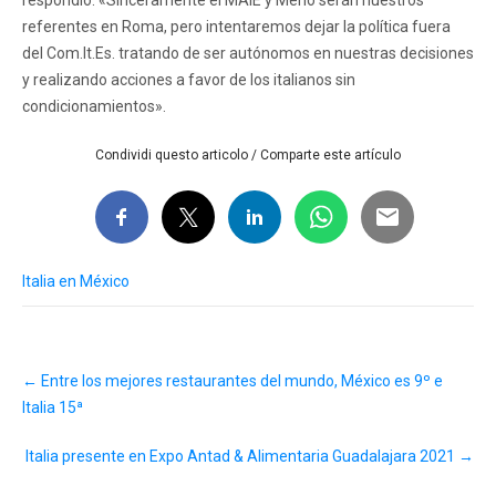
referentes en Roma, pero intentaremos dejar la política fuera
del Com.It.Es. tratando de ser autónomos en nuestras decisiones
y realizando acciones a favor de los italianos sin
condicionamientos».
Condividi questo articolo / Comparte este artículo
Italia en México
Post
←
Entre los mejores restaurantes del mundo, México es 9º e
navigation
Italia 15ª
Italia presente en Expo Antad & Alimentaria Guadalajara 2021
→