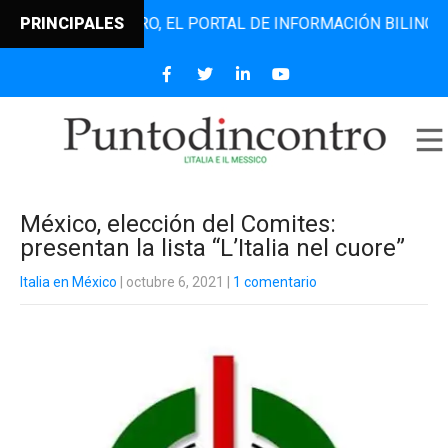
NTODINCONTRO, EL PORTAL DE INFORMACIÓN BILINGÜE QUE 
PRINCIPALES
México, elección del Comites:
presentan la lista “L’Italia nel cuore”
Italia en México
| octubre 6, 2021
|
1 comentario