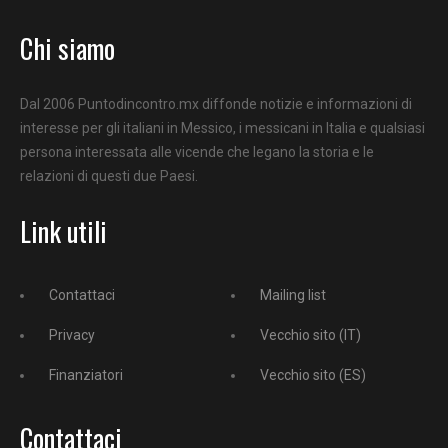
Chi siamo
Dal 2006 Puntodincontro.mx diffonde notizie e informazioni di
interesse per gli italiani in Messico, i messicani in Italia e qualsiasi
persona interessata alle vicende che legano la storia e le
relazioni di questi due Paesi.
Link utili
Contattaci
Mailing list
Privacy
Vecchio sito (IT)
Finanziatori
Vecchio sito (ES)
Contattaci