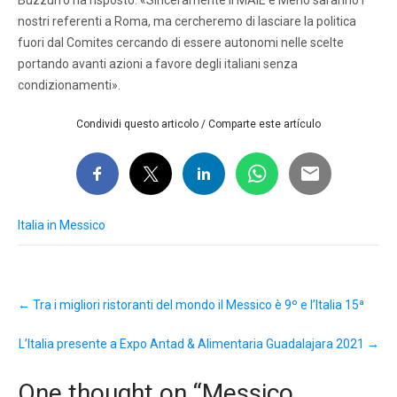
nostri referenti a Roma, ma cercheremo di lasciare la politica
fuori dal Comites cercando di essere autonomi nelle scelte
portando avanti azioni a favore degli italiani senza
condizionamenti».
Condividi questo articolo / Comparte este artículo
Italia in Messico
Post
←
Tra i migliori ristoranti del mondo il Messico è 9º e l’Italia 15ª
navigation
L’Italia presente a Expo Antad & Alimentaria Guadalajara 2021
→
One thought on “
Messico,