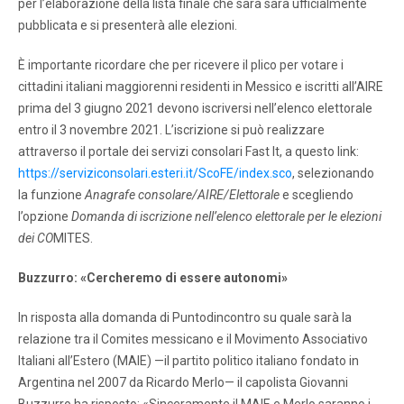
per l’elaborazione della lista finale che sarà sarà ufficialmente
pubblicata e si presenterà alle elezioni.
È importante ricordare che per ricevere il plico per votare i
cittadini italiani maggiorenni residenti in Messico e iscritti all’AIRE
prima del 3 giugno 2021 devono iscriversi nell’elenco elettorale
entro il 3 novembre 2021. L’iscrizione si può realizzare
attraverso il portale dei servizi consolari Fast It, a questo link:
https://serviziconsolari.esteri.it/ScoFE/index.sco
, selezionando
la funzione
Anagrafe consolare/AIRE/Elettorale
e scegliendo
l’opzione
Domanda di iscrizione nell’elenco elettorale per le elezioni
dei CO
MITES.
Buzzurro: «Cercheremo di essere autonomi»
In risposta alla domanda di Puntodincontro su quale sarà la
relazione tra il Comites messicano e il Movimento Associativo
Italiani all’Estero (MAIE) —il partito politico italiano fondato in
Argentina nel 2007 da Ricardo Merlo— il capolista Giovanni
Buzzurro ha risposto: «Sinceramente il MAIE e Merlo saranno i