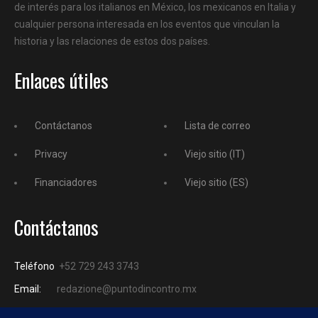
de interés para los italianos en México, los mexicanos en Italia y
cualquier persona interesada en los eventos que vinculan la
historia y las relaciones de estos dos países.
Enlaces útiles
Contáctanos
Lista de correo
Privacy
Viejo sitio (IT)
Financiadores
Viejo sitio (ES)
Contáctanos
Teléfono
+52 729 243 3743
Email:
redazione@puntodincontro.mx