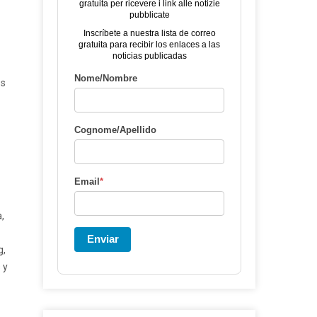
gratuita per ricevere i link alle notizie
pubblicate
Inscríbete a nuestra lista de correo
gratuita para recibir los enlaces a las
noticias publicadas
Nome/Nombre
es
Cognome/Apellido
Email
*
,
Enviar
g,
 y