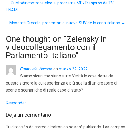
←
Puntodincontro vuelve al programa MExTranjeros de TV
navigation
UNAM
Maserati Grecale: presentan el nuevo SUV de la casa italiana
→
One thought on “
Zelensky in
videocollegamento con il
Parlamento italiano
”
Emanuele Viscuso
on
marzo 22, 2022
Siamo sicuri che siano tutte Verità le cose dette da
questo signore la cui esperienza è più quella di un creatore di
scene e scenari che di reale capo di stato?
Responder
Deja un comentario
Tu dirección de correo electrónico no será publicada.
Los campos