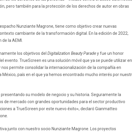
ión, pero también para la protección de los derechos de autor en obras
 despacho Nunziante Magrone, tiene como objetivo crear nuevas
l contexto cambiante de la transformación digital. En la edición de 2022,
n de la AEMI.
namente los objetivos del
Digitalization Beauty Parade
y fue un honor
l evento. TrueScreen es una solución móvil que ya se puede utilizar en
nos permite consolidar la internacionalización de la compañía en
a México, país en el que ya hemos encontrado mucho interés por nuest
, presentando su modelo de negocio y su historia. Seguramente la
hos de mercado con grandes oportunidades para el sector productivo
itaciones a TrueScreen por este nuevo éxito», declaró Gianmatteo
rone.
tiva junto con nuestro socio Nunziante Magrone. Los proyectos