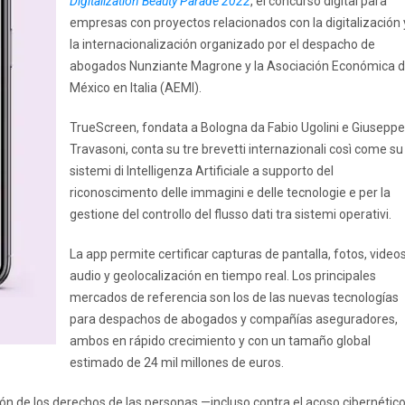
Digitalization Beauty Parade 2022
, el concurso digital para
empresas con proyectos relacionados con la digitalización 
la internacionalización organizado por el despacho de
abogados Nunziante Magrone y la Asociación Económica 
México en Italia (AEMI).
TrueScreen, fondata a Bologna da Fabio Ugolini e Giuseppe
Travasoni, conta su tre brevetti internazionali così come su
sistemi di Intelligenza Artificiale a supporto del
riconoscimento delle immagini e delle tecnologie e per la
gestione del controllo del flusso dati tra sistemi operativi.
La app permite certificar capturas de pantalla, fotos, videos
audio y geolocalización en tiempo real. Los principales
mercados de referencia son los de las nuevas tecnologías
para despachos de abogados y compañías aseguradores,
ambos en rápido crecimiento y con un tamaño global
estimado de 24 mil millones de euros.
ión de los derechos de las personas —incluso contra el acoso cibernétic