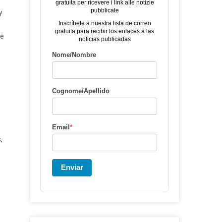
gratuita per ricevere i link alle notizie
pubblicate
y
Inscríbete a nuestra lista de correo
gratuita para recibir los enlaces a las
de
noticias publicadas
Nome/Nombre
Cognome/Apellido
Email
*
,
Enviar
o