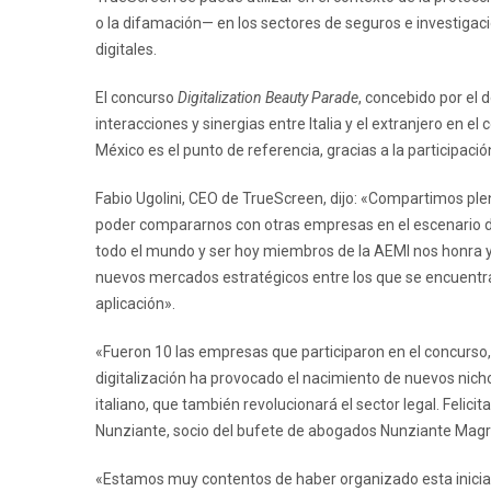
o la difamación— en los sectores de seguros e investigac
digitales.
El concurso
Digitalization Beauty Parade
, concebido por el
interacciones y sinergias entre Italia y el extranjero en e
México es el punto de referencia, gracias a la participació
Fabio Ugolini, CEO de TrueScreen, dijo: «Compartimos ple
poder compararnos con otras empresas en el escenario de
todo el mundo y ser hoy miembros de la AEMI nos honra y 
nuevos mercados estratégicos entre los que se encuentr
aplicación».
«Fueron 10 las empresas que participaron en el concurso
digitalización ha provocado el nacimiento de nuevos nic
italiano, que también revolucionará el sector legal. Felic
Nunziante, socio del bufete de abogados Nunziante Mag
«Estamos muy contentos de haber organizado esta inicia