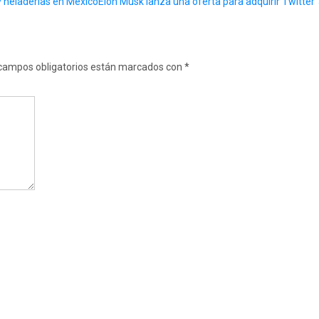
 y heladerías en México
Elon Musk lanza una oferta para adquirir Twitter
campos obligatorios están marcados con
*