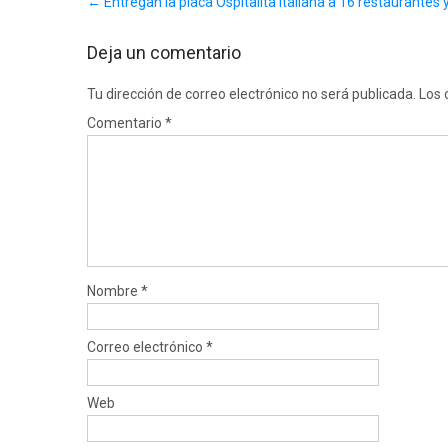
←
Entregan la placa Ospitalità Italiana a 16 restaurantes
navigation
Deja un comentario
Tu dirección de correo electrónico no será publicada.
Los 
Comentario
*
Nombre
*
Correo electrónico
*
Web