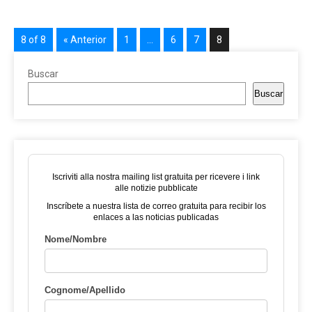
8 of 8
« Anterior
1
…
6
7
8
Buscar
Buscar
Iscriviti alla nostra mailing list gratuita per ricevere i link
alle notizie pubblicate
Inscríbete a nuestra lista de correo gratuita para recibir los
enlaces a las noticias publicadas
Nome/Nombre
Cognome/Apellido