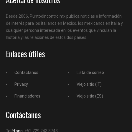
Desde 2006, Puntodincontro.mx publica noticias e información
de interés para los italianos en México, los mexicanos en Italia y
cualquier persona interesada en los eventos que vinculan la
historia y las relaciones de estos dos países.
Enlaces útiles
Contáctanos
Lista de correo
Privacy
Viejo sitio (IT)
Financiadores
Viejo sitio (ES)
Contáctanos
Teléfono
+52 729 243 3743