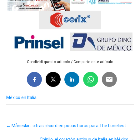
Condividi questo articolo / Comparte este artículo
México en Italia
Post
←
Måneskin: cifras récord en pocas horas para The Loneliest
navigation
Chipilo, el corazón antiguo de Italia en México
→