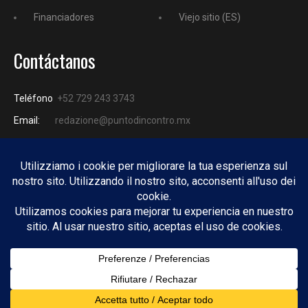
Financiadores
Viejo sitio (ES)
Contáctanos
Teléfono
+52 729 243 3743
Email:
redazione@puntodincontro.mx
PUNTODINCONTRO
Copyright © 2025 Puntodincontro
Design by
DisegnoW