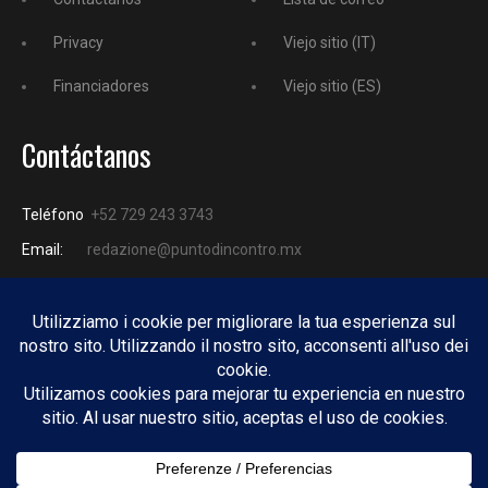
Privacy
Viejo sitio (IT)
Financiadores
Viejo sitio (ES)
Contáctanos
Teléfono
+52 729 243 3743
Email:
redazione@puntodincontro.mx
PUNTODINCONTRO