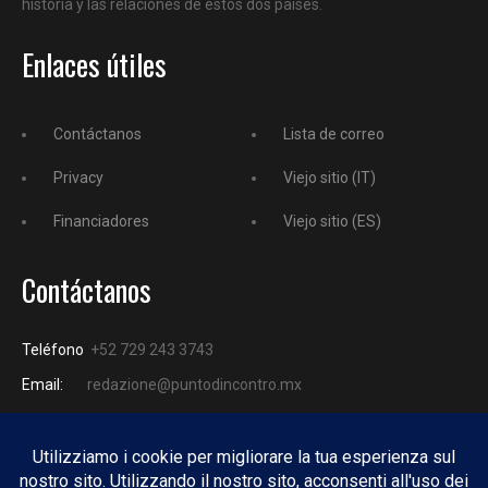
historia y las relaciones de estos dos países.
Enlaces útiles
Contáctanos
Lista de correo
Privacy
Viejo sitio (IT)
Financiadores
Viejo sitio (ES)
Contáctanos
Teléfono
+52 729 243 3743
Email:
redazione@puntodincontro.mx
PUNTODINCONTRO