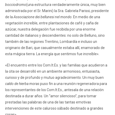
bocciodromo
(una estructura verdaderamente única, muy bien
administrada por el Sr. Marini) la Sra. Gabriela Parissi, presidente
de la
Associazione dei bellunesi nel mondo
. En medio de una
vegetación increíble, entre plantaciones de café y caña de
azúcar, nuestra delegación fue recibida por una enorme
cantidad de italianos y descendientes: no solo de Belluno, sino
también de las regiones Trentino, Lombardía e incluso un
originario de Bari, que casualmente estaba allí, enamorado de
esta mágica tierra. La energía que sentimos fue increíble».
«El encuentro entre los Com.It.Es. y las familias que acudieron a
la cita se desarrolló en un ambiente armonioso, entusiasta,
curioso y de profundo y mutuo agradecimiento. Un muy buen
caldo de hierba moras
puso fin a una reunión regeneradora para
los representantes de los Com.It.Es., antesala de una relación
destinada a durar años. Un “amor silencioso”, para tomar
prestadas las palabras de una de las tantas emotivas
intervenciones de este caluroso sábado destinado a grandes
cosas».