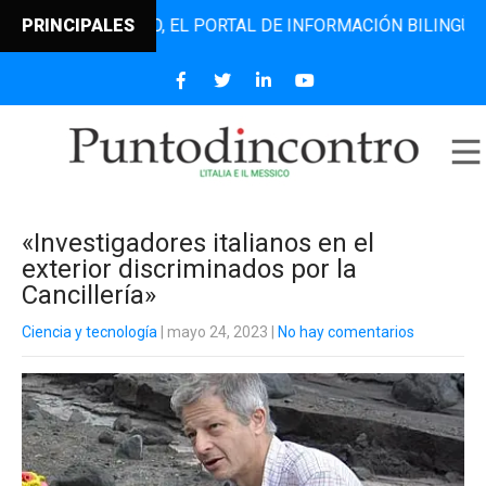
TODINCONTRO, EL PORTAL DE INFORMACIÓN BILINGÜE QUE D
PRINCIPALES
«Investigadores italianos en el
exterior discriminados por la
Cancillería»
Ciencia y tecnología
| mayo 24, 2023
|
No hay comentarios