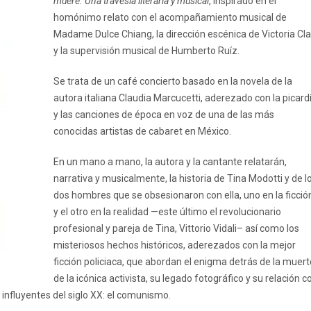
muere. Una travesía literaria y musical
, inspirado en el
homónimo relato con el acompañamiento musical de
Madame Dulce Chiang, la dirección escénica de Victoria Cl
y la supervisión musical de Humberto Ruíz.
Se trata de un café concierto basado en la novela de la
autora italiana Claudia Marcucetti, aderezado con la picard
y las canciones de época en voz de una de las más
conocidas artistas de cabaret en México.
En un mano a mano, la autora y la cantante relatarán,
narrativa y musicalmente, la historia de Tina Modotti y de l
dos hombres que se obsesionaron con ella, uno en la ficció
y el otro en la realidad —este último el revolucionario
profesional y pareja de Tina, Vittorio Vidali– así como los
misteriosos hechos históricos, aderezados con la mejor
ficción policiaca, que abordan el enigma detrás de la muert
de la icónica activista, su legado fotográfico y su relación c
influyentes del siglo XX: el comunismo.