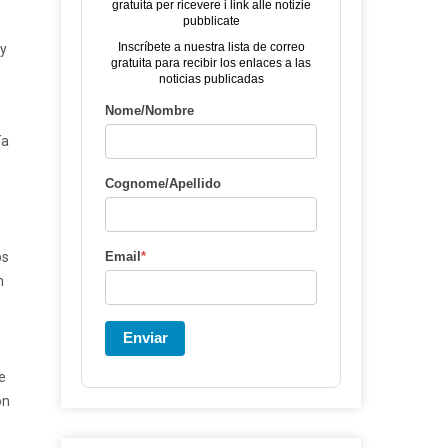
gratuita per ricevere i link alle notizie
pubblicate
Inscríbete a nuestra lista de correo
ay
gratuita para recibir los enlaces a las
noticias publicadas
Nome/Nombre
ía
Cognome/Apellido
os
Email
*
n
Enviar
e
on