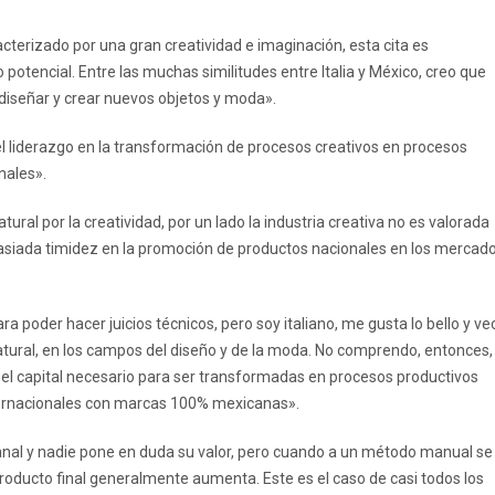
terizado por una gran creatividad e imaginación, esta cita es
otencial. Entre las muchas similitudes entre Italia y México, creo que
diseñar y crear nuevos objetos y moda».
el liderazgo en la transformación de procesos creativos en procesos
nales».
ral por la creatividad, por un lado la industria creativa no es valorada
masiada timidez en la promoción de productos nacionales en los mercad
a poder hacer juicios técnicos, pero soy italiano, me gusta lo bello y ve
atural, en los campos del diseño y de la moda. No comprendo, entonces,
 el capital necesario para ser transformadas en procesos productivos
ternacionales con marcas 100% mexicanas».
anal y nadie pone en duda su valor, pero cuando a un método manual se
l producto final generalmente aumenta. Este es el caso de casi todos los