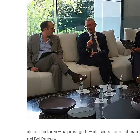
«In particolare» —ha proseguito— «lo scorso anno abbiamo
nel Bel Paese».