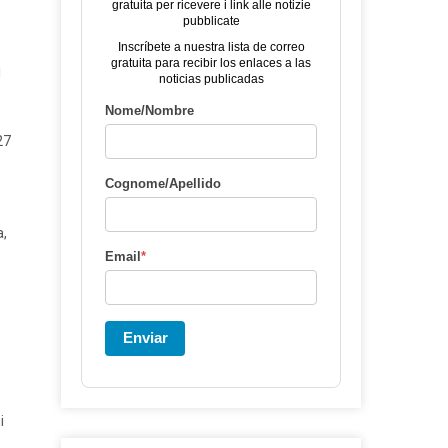
gratuita per ricevere i link alle notizie
pubblicate
Inscríbete a nuestra lista de correo
gratuita para recibir los enlaces a las
l
noticias publicadas
Nome/Nombre
27
Cognome/Apellido
a,
Email
*
Enviar
i