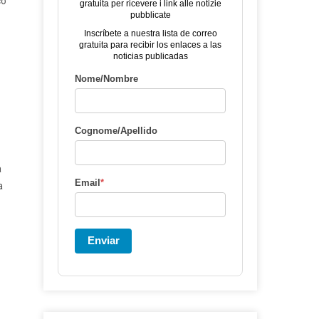
co
gratuita per ricevere i link alle notizie
pubblicate
Inscríbete a nuestra lista de correo
gratuita para recibir los enlaces a las
noticias publicadas
Nome/Nombre
Cognome/Apellido
a
Email
*
a
Enviar