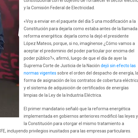
constitucional con el objetivo de fortalecer el sector eléctri
y la Comisión Federal de Electricidad.
«Voy a enviar en el paquete del día 5 una modificación a la
Constitución para dejarla como estaba antes de la llamada
reforma energética: dejarla como la dejó el presidente
López Mateos, porque, si no, imagínense ¿Cómo vamos a
aceptar el predominio del poder particular por encima del
poder público?», afirmó, luego de que el día de ayer la
Suprema Corte de Justicia de la Nación
dejó sin efecto las
normas vigentes
sobre el orden del despacho de energía, l
forma de asignación de los contratos de cobertura eléctric
y el sistema de adquisición de certificados de energías
limpias de la Ley de la Industria Eléctrica.
El primer mandatario señaló que la reforma energética
implementada en gobiernos anteriores modificó las leyes y
la Constitución para otorgar el mismo tratamiento a
E, incluyendo privilegios inusitados para las empresas particulares.