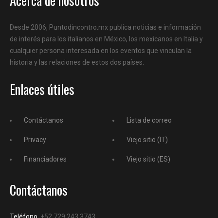
Desde 2006, Puntodincontro.mx publica noticias e información
de interés para los italianos en México, los mexicanos en Italia y
cualquier persona interesada en los eventos que vinculan la
historia y las relaciones de estos dos países.
Enlaces útiles
Contáctanos
Lista de correo
Privacy
Viejo sitio (IT)
Financiadores
Viejo sitio (ES)
Contáctanos
Teléfono
+52 729 243 3743