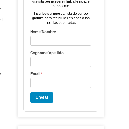
gratuita per ricevere i link alle notizie
pubblicate
.
Inscríbete a nuestra lista de correo
gratuita para recibir los enlaces a las
el
noticias publicadas
ó
Nome/Nombre
Cognome/Apellido
o
Email
*
Enviar