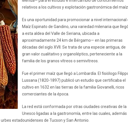
Mérida— para el estudio e intercambio de conocimientos
relativos a los cultivos y explotación gastronómica del maíz
Es una oportunidad para promocionar a nivel internacional 
Maíz Espinato de Gandino, una variedad milenaria que lleg
a esta aldea del Valle de Seriana, ubicada a
aproximadamente 24 km de Bérgamo— en las primeras
décadas del siglo XVII. Se trata de una especie antigua, de
gran valor cualitativo y organoléptico, perteneciente a la
familia de los granos vítreos o semivítreos.
Fue el primer maíz que llegó a Lombardía. El fisiólogo Filipp
Lussana (1820-1897) publicó un estudio que certificaba el
cultivo en 1632 en las tierras de la familia Giovanelli, ricos
comerciantes de la época.
La red está conformada por otras ciudades creativas de la
Unesco ligadas a la gastronomía, entre las cuales, además
 urbes estadounidenses de Tucson y San Antonio.