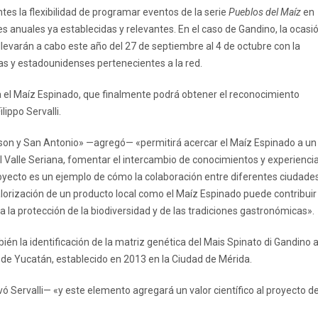
tes la flexibilidad de programar eventos de la serie
Pueblos del Maíz
en
s anuales ya establecidas y relevantes. En el caso de Gandino, la ocasi
 llevarán a cabo este año del 27 de septiembre al 4 de octubre con la
as y estadounidenses pertenecientes a la red.
 el Maíz Espinado, que finalmente podrá obtener el reconocimiento
lippo Servalli.
cson y San Antonio» —agregó— «permitirá acercar el Maíz Espinado a un
 Valle Seriana, fomentar el intercambio de conocimientos y experienci
proyecto es un ejemplo de cómo la colaboración entre diferentes ciudade
alorización de un producto local como el Maíz Espinado puede contribuir
 a la protección de la biodiversidad y de las tradiciones gastronómicas».
ién la identificación de la matriz genética del Mais Spinato di Gandino 
de Yucatán, establecido en 2013 en la Ciudad de Mérida.
Servalli— «y este elemento agregará un valor científico al proyecto d