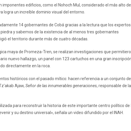
n imponentes edificios, como el Nohoch Mul, considerado el más alto de
a logra un increíble dominio visual del entorno.
madamente 14 gobernantes de Cobá gracias a la lectura que los expertos
 la piedra y sabemos de la existencia de al menos tres gobernantes
igió el territorio durante más de cuatro décadas.
ica maya de Promeza-Tren, se realizan investigaciones que permitier
inario nuevo hallazgo, un panel con 123 cartuchos en una gran inscripció
do directamente en la roca.
ntos históricos con el pasado mítico: hacen referencia a un conjunto de
 Tz'akab Ajaw,
Señor de las innumerables generaciones
, responsable de la
lizada para reconstruir la historia de este importante centro político de 
enir y su destino universal», señala un video difundido por el INAH.