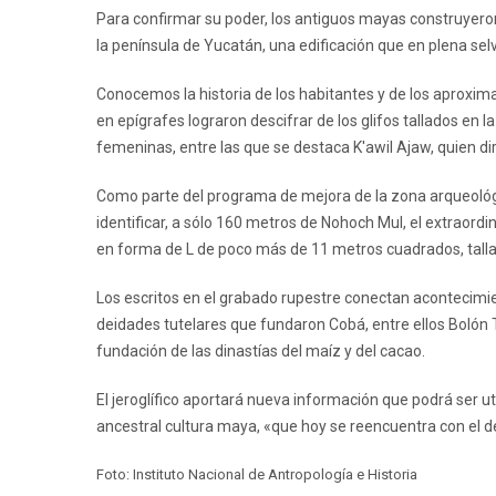
Para confirmar su poder, los antiguos mayas construyero
la península de Yucatán, una edificación que en plena selv
Conocemos la historia de los habitantes y de los aproxi
en epígrafes lograron descifrar de los glifos tallados en
femeninas, entre las que se destaca K'awil Ajaw, quien dir
Como parte del programa de mejora de la zona arqueológ
identificar, a sólo 160 metros de Nohoch Mul, el extraord
en forma de L de poco más de 11 metros cuadrados, talla
Los escritos en el grabado rupestre conectan acontecimie
deidades tutelares que fundaron Cobá, entre ellos Bolón
fundación de las dinastías del maíz y del cacao.
El jeroglífico aportará nueva información que podrá ser uti
ancestral cultura maya, «que hoy se reencuentra con el dev
Foto: Instituto Nacional de Antropología e Historia