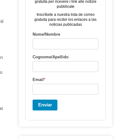
gratuita per ricevere i link alle notizie
pubblicate
Inscríbete a nuestra lista de correo
gratuita para recibir los enlaces a las
il
noticias publicadas
Nome/Nombre
Cognome/Apellido
on
io
Email
*
Enviar
as