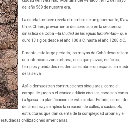
ciudad Keh Witz Nal, "Montaña del Venado", el 12 de mayo
del año 569 de nuestra era.
La estela también revela el nombre de un gobernante, K'awi
Ch'ak Chéen, previamente desconocido en la secuencia
dinástica de Cobá —la
Ciudad de las aguas turbulentas
— que
duró 13 siglos desde el año 100 a.C. hasta el año 1200 d.C.
Durante este largo período, los mayas de Cobá desarrollar
una intrincada zona urbana, en la que plazas, edificios,
templos y unidades residenciales abrieron espacio en med
de la selva.
Así lo demuestran construcciones singulares, como el
campo de juego o el icónico edificio circular, conocido como
La Iglesia
. La planificación de esta ciudad-Estado, como otr
del área maya, implicó la creación de calles, o
sacbeoob
,
estructuras que dan cuenta de la complejidad urbana y el
ás estudiadas civilizaciones americanas.