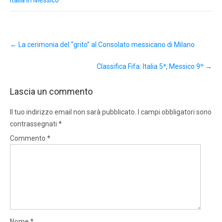
Post
←
La cerimonia del “grito” al Consolato messicano di Milano
navigation
Classifica Fifa: Italia 5ª, Messico 9º
→
Lascia un commento
Il tuo indirizzo email non sarà pubblicato.
I campi obbligatori sono
contrassegnati
*
Commento
*
Nome
*