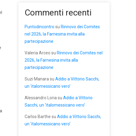
Commenti recenti
el
Puntodincontro
su
Rinnovo dei Comites
nel 2026, la Farnesina invita alla
partecipazione
e
Valeria Arceo
su
Rinnovo dei Comites nel
2026, la Farnesina invita alla
partecipazione
Suzi Manara
su
Addio a Vittorio Sacchi,
un ‘italomessicano vero’
Alessandro Loria
su
Addio a Vittorio
o
Sacchi, un ‘italomessicano vero’
ra
Carlos Barthe
su
Addio a Vittorio Sacchi,
un ‘italomessicano vero’