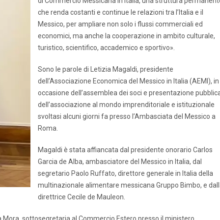
di Commercio Messicana in Italia, una struttura permanent
che renda costanti e continue le relazioni tra l’Italia e il
Messico, per ampliare non solo i flussi commerciali ed
economici, ma anche la cooperazione in ambito culturale,
turistico, scientifico, accademico e sportivo».
Sono le parole di Letizia Magaldi, presidente
dell’Associazione Economica del Messico in Italia (AEMI), in
occasione dell’assemblea dei soci e presentazione pubblic
dell’associazione al mondo imprenditoriale e istituzionale
svoltasi alcuni giorni fa presso l’Ambasciata del Messico a
Roma.
Magaldi è stata affiancata dal presidente onorario Carlos
Garcia de Alba, ambasciatore del Messico in Italia, dal
segretario Paolo Ruffato, direttore generale in Italia della
multinazionale alimentare messicana Gruppo Bimbo, e dal
direttrice Cecile de Mauleon.
 Mora, sottosegretaria al Commercio Estero presso il ministero