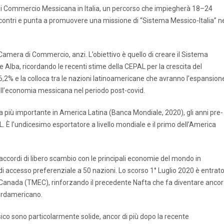
a di Commercio Messicana in Italia, un percorso che impiegherà 18–24
ontri e punta a promuovere una missione di “Sistema Messico-Italia” n
Camera di Commercio, anzi. L’obiettivo è quello di creare il Sistema
e Alba, ricordando le recenti stime della CEPAL per la crescita del
,2% e la colloca tra le nazioni latinoamericane che avranno l’espansion
ell’economia messicana nel periodo post-covid.
a più importante in America Latina (Banca Mondiale, 2020), gli anni pre-
 È l’undicesimo esportatore a livello mondiale e il primo dell’America
accordi di libero scambio con le principali economie del mondo in
di accesso preferenziale a 50 nazioni. Lo scorso 1° Luglio 2020 è entrat
i e Canada (TMEC), rinforzando il precedente Nafta che fa diventare anco
nordamericano.
sico sono particolarmente solide, ancor di più dopo la recente