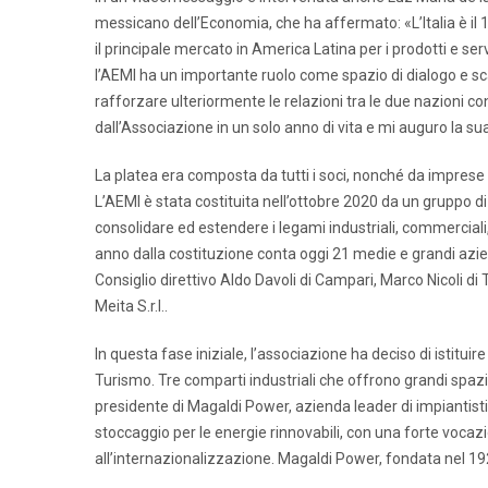
messicano dell’Economia, che ha affermato: «L’Italia è il 
il principale mercato in America Latina per i prodotti e serviz
l’AEMI ha un importante ruolo come spazio di dialogo e scam
rafforzare ulteriormente le relazioni tra le due nazioni con
dall’Associazione in un solo anno di vita e mi auguro la s
La platea era composta da tutti i soci, nonché da imprese e
L’AEMI è stata costituita nell’ottobre 2020 da un gruppo d
consolidare ed estendere i legami industriali, commerciali, c
anno dalla costituzione conta oggi 21 medie e grandi azie
Consiglio direttivo Aldo Davoli di Campari, Marco Nicoli di
Meita S.r.l..
In questa fase iniziale, l’associazione ha deciso di istituir
Turismo. Tre comparti industriali che offrono grandi spazi
presidente di Magaldi Power, azienda leader di impiantistic
stoccaggio per le energie rinnovabili, con una forte vocazi
all’internazionalizzazione. Magaldi Power, fondata nel 192