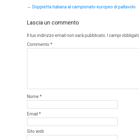
Post
←
Doppietta italiana al campionato europeo di pallavolo
navigation
Lascia un commento
Il tuo indirizzo email non sarà pubblicato.
I campi obbligat
Commento
*
Nome
*
Email
*
Sito web