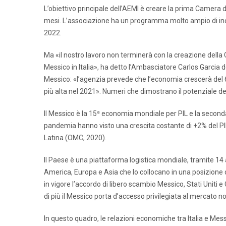
L’obiettivo principale dell’AEMI è creare la prima Camer
mesi. L’associazione ha un programma molto ampio di inc
2022.
Ma «il nostro lavoro non terminerà con la creazione della 
Messico in Italia», ha detto l’Ambasciatore Carlos Garcia d
Messico: «l’agenzia prevede che l’economia crescerà del 6
più alta nel 2021». Numeri che dimostrano il potenziale d
Il Messico è la 15ª economia mondiale per PIL e la second
pandemia hanno visto una crescita costante di +2% del PIL.
Latina (OMC, 2020).
Il Paese è una piattaforma logistica mondiale, tramite 14 
America, Europa e Asia che lo collocano in una posizione 
in vigore l’accordo di libero scambio Messico, Stati Unit
di più il Messico porta d’accesso privilegiata al mercato 
In questo quadro, le relazioni economiche tra Italia e Mes