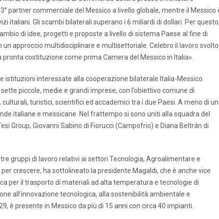
13° partner commerciale del Messico a livello globale, mentre il Messico 
i italiani. Gli scambi bilaterali superano i 6 miliardi di dollari. Per questo
bio di idee, progetti e proposte a livello di sistema Paese al fine di
 un approccio multidisciplinare e multisettoriale. Celebro il lavoro svolto
ua pronta costituzione come prima Camera del Messico in Italia».
 istituzioni interessate alla cooperazione bilaterale Italia-Messico.
i sette piccole, medie e grandi imprese, con l’obiettivo comune di
ulturali, turistici, scientifici ed accademici tra i due Paesi. A meno di un
nde italiane e messicane. Nel frattempo si sono uniti alla squadra del
 Tesi Group, Giovanni Sabino di Fiorucci (Campofrio) e Diana Beltrán di
e tre gruppi di lavoro relativi ai settori Tecnologia, Agroalimentare e
 per crescere, ha sottolineato la presidente Magaldi, che è anche vice
a per il trasporto di materiali ad alta temperatura e tecnologie di
one all’innovazione tecnologica, alla sostenibilità ambientale e
9, è presente in Messico da più di 15 anni con circa 40 impianti.