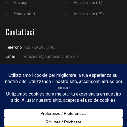
Privacy
Vecchio sito (IT)
Finanziatori
Vecchio sito (ES)
Contattaci
Telefono:
+52 729 243 3743
Email:
redazione@puntodincontro.mx
PUNTODINCONTRO
Copyright © 2025 Puntodincontro