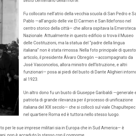
sesto centenario della morte.
Fu collocato nell’atrio della vecchia scuola di San Pedro e S
Pablo —all’angolo delle vie El Carmen e San Ildefonso nel
centro storico della città— che allora ospitava la Emeroteca
Nazionale. Attualmente in questo edificio si trova il Museo
delle Costituzioni, ma la statua del “padre della lingua
italiana” non è stata rimossa. Nella foto principale di questo
articolo, il presidente Álvaro Obregón —accompagnato da
José Vasconcelos, allora ministro dell’Istruzione, e altri
funzionari— posa ai piedi del busto di Dante Alighieri intorn
al 1923.
Un altro dono fu un busto di Giuseppe Garibaldi —generale 
patriota di grande rilevanza per il processo di unificazione
italiana del XIX secolo— che si collocò sul viale Chapultepec
nel quartiere Roma ed è tuttora nello stesso luogo.
o per le sue imprese militari sia in Europa che in Sud America— è
ni, non è accaduto lo stesso con il cognome.