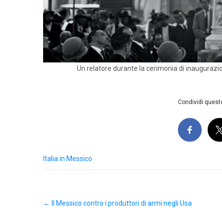
Un relatore durante la cerimonia di inaugurazio
Condividi questo
Italia in Messico
Post
←
Il Messico contro i produttori di armi negli Usa
navigation