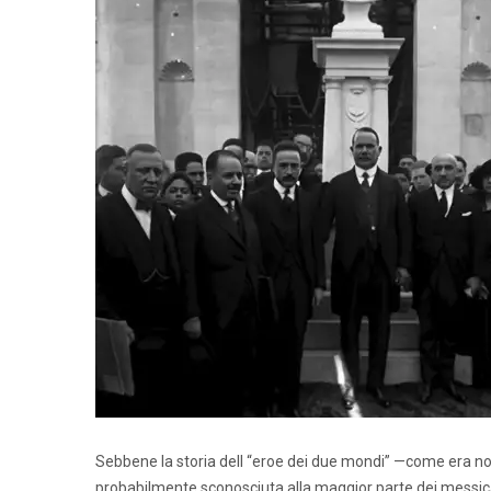
Sebbene la storia dell “eroe dei due mondi” —come era not
probabilmente sconosciuta alla maggior parte dei messica