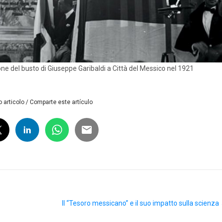
ne del busto di Giuseppe Garibaldi a Città del Messico nel 1921
 articolo / Comparte este artículo
Il “Tesoro messicano” e il suo impatto sulla scienza