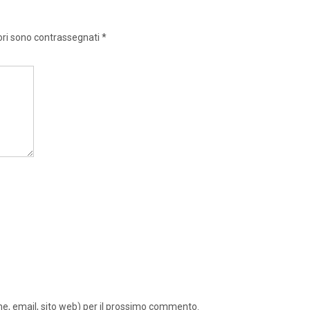
ori sono contrassegnati
*
ome, email, sito web) per il prossimo commento.