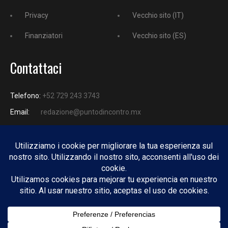
Privacy
Vecchio sito (IT)
Finanziatori
Vecchio sito (ES)
Contattaci
Telefono:
+52 729 243 3743
Email:
redazione@puntodincontro.mx
PUNTODINCONTRO