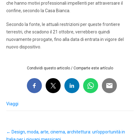
che hanno motivi professionali impellenti per attraversare il
confine, secondo la Casa Bianca.
Secondo la fonte, le attuali restrizioni per queste frontiere
terrestri, che scadono il 21 ottobre, verrebbero quindi
nuovamente prorogate, fino alla data di entrata in vigore del
nuovo dispositivo.
Condividi questo articolo / Comparte este artículo
Viaggi
Post
←
Design, moda, arte, cinema, architettura: un’opportunità in
navigation
Italia per i giovani messicani