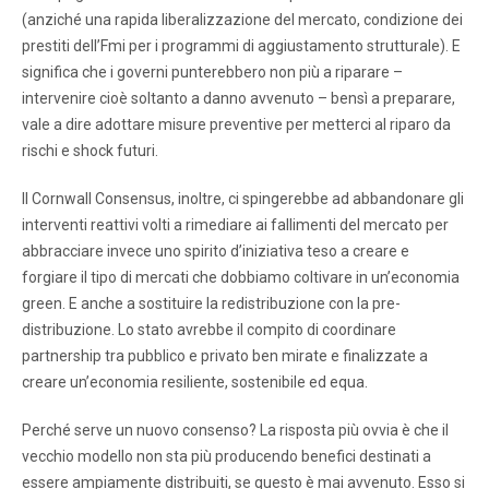
(anziché una rapida liberalizzazione del mercato, condizione dei
prestiti dell’Fmi per i programmi di aggiustamento strutturale). E
significa che i governi punterebbero non più a riparare –
intervenire cioè soltanto a danno avvenuto – bensì a preparare,
vale a dire adottare misure preventive per metterci al riparo da
rischi e shock futuri.
Il Cornwall Consensus, inoltre, ci spingerebbe ad abbandonare gli
interventi reattivi volti a rimediare ai fallimenti del mercato per
abbracciare invece uno spirito d’iniziativa teso a creare e
forgiare il tipo di mercati che dobbiamo coltivare in un’economia
green. E anche a sostituire la redistribuzione con la pre-
distribuzione. Lo stato avrebbe il compito di coordinare
partnership tra pubblico e privato ben mirate e finalizzate a
creare un’economia resiliente, sostenibile ed equa.
Perché serve un nuovo consenso? La risposta più ovvia è che il
vecchio modello non sta più producendo benefici destinati a
essere ampiamente distribuiti, se questo è mai avvenuto. Esso si