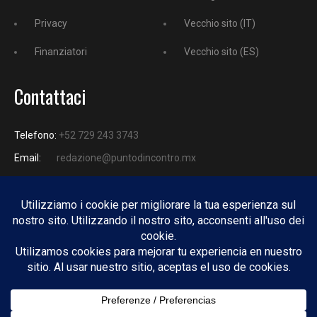
Privacy
Vecchio sito (IT)
Finanziatori
Vecchio sito (ES)
Contattaci
Telefono:
+52 729 243 3743
Email:
redazione@puntodincontro.mx
PUNTODINCONTRO