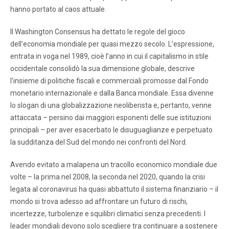
hanno portato al caos attuale.
Il Washington Consensus ha dettato le regole del gioco
dell’economia mondiale per quasi mezzo secolo. L’espressione,
entrata in voga nel 1989, cioè l’anno in cui il capitalismo in stile
occidentale consolidò la sua dimensione globale, descrive
l’insieme di politiche fiscali e commerciali promosse dal Fondo
monetario internazionale e dalla Banca mondiale. Essa divenne
lo slogan di una globalizzazione neoliberista e, pertanto, venne
attaccata – persino dai maggiori esponenti delle sue istituzioni
principali – per aver esacerbato le disuguaglianze e perpetuato
la sudditanza del Sud del mondo nei confronti del Nord.
Avendo evitato a malapena un tracollo economico mondiale due
volte – la prima nel 2008, la seconda nel 2020, quando la crisi
legata al coronavirus ha quasi abbattuto il sistema finanziario – il
mondo si trova adesso ad affrontare un futuro di rischi,
incertezze, turbolenze e squilibri climatici senza precedenti. I
leader mondiali devono solo scegliere tra continuare a sostenere