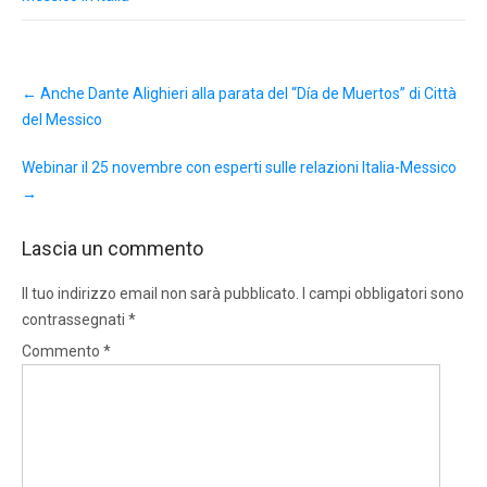
Post
←
Anche Dante Alighieri alla parata del “Día de Muertos” di Città
navigation
del Messico
Webinar il 25 novembre con esperti sulle relazioni Italia-Messico
→
Lascia un commento
Il tuo indirizzo email non sarà pubblicato.
I campi obbligatori sono
contrassegnati
*
Commento
*