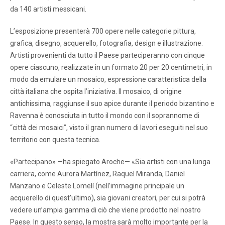
da 140 artisti messicani.
L’esposizione presenterà 700 opere nelle categorie pittura,
grafica, disegno, acquerello, fotografia, design e illustrazione.
Artisti provenienti da tutto il Paese parteciperanno con cinque
opere ciascuno, realizzate in un formato 20 per 20 centimetri, in
modo da emulare un mosaico, espressione caratteristica della
città italiana che ospita l’iniziativa. Il mosaico, di origine
antichissima, raggiunse il suo apice durante il periodo bizantino e
Ravenna è conosciuta in tutto il mondo con il soprannome di
“città dei mosaici”, visto il gran numero di lavori eseguiti nel suo
territorio con questa tecnica.
«Partecipano» —ha spiegato Aroche— «Sia artisti con una lunga
carriera, come Aurora Martínez, Raquel Miranda, Daniel
Manzano e Celeste Lomelí (nell’immagine principale un
acquerello di quest’ultimo), sia giovani creatori, per cui si potrà
vedere un’ampia gamma di ciò che viene prodotto nel nostro
Paese. In questo senso, la mostra sarà molto importante per la