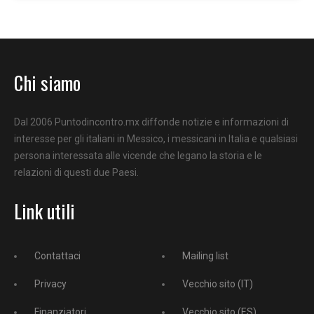
Chi siamo
Dal 2006 Puntodincontro.mx diffonde notizie e informazioni di
interesse per gli italiani in Messico, i messicani in Italia e qualsiasi
persona interessata alle vicende che legano la storia e le
relazioni di questi due Paesi.
Link utili
Contattaci
Mailing list
Privacy
Vecchio sito (IT)
Finanziatori
Vecchio sito (ES)