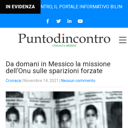
PUNTODINCONTRO, IL PORTALE INFORMATIVO BILINGUE CHE
IN EVIDENZA
Da domani in Messico la missione
dell’Onu sulle sparizioni forzate
Cronaca
| Novembre 14, 2021
|
Nessun commento