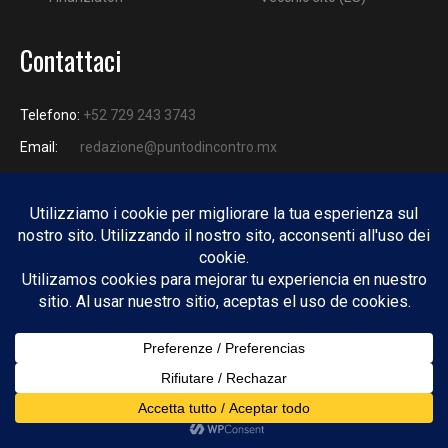
Contattaci
Telefono:
+52 729 243 3743
Email:
redazione@puntodincontro.mx
PUNTODINCONTRO
Copyright © 2025 Puntodincontro
Design by
DisegnoW