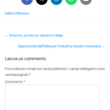
Italia in Messico
Post
←
Omicron, pronto un vaccino in Italia
navigation
Opportunità dall’Italia per l’industria tessile messicana
→
Lascia un commento
Il tuo indirizzo email non sarà pubblicato.
I campi obbligatori sono
contrassegnati
*
Commento
*