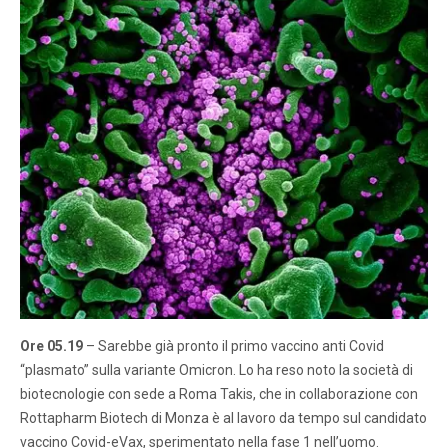
Ore 05.19
– Sarebbe già pronto il primo vaccino anti Covid
“plasmato” sulla variante Omicron. Lo ha reso noto la società di
biotecnologie con sede a Roma Takis, che in collaborazione con
Rottapharm Biotech di Monza è al lavoro da tempo sul candidato
vaccino Covid-eVax, sperimentato nella fase 1 nell’uomo.