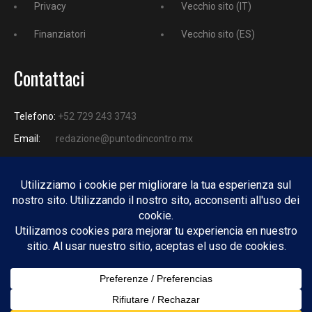
Privacy
Vecchio sito (IT)
Finanziatori
Vecchio sito (ES)
Contattaci
Telefono:
+52 729 243 3743
Email:
redazione@puntodincontro.mx
PUNTODINCONTRO
Copyright © 2025 Puntodincontro