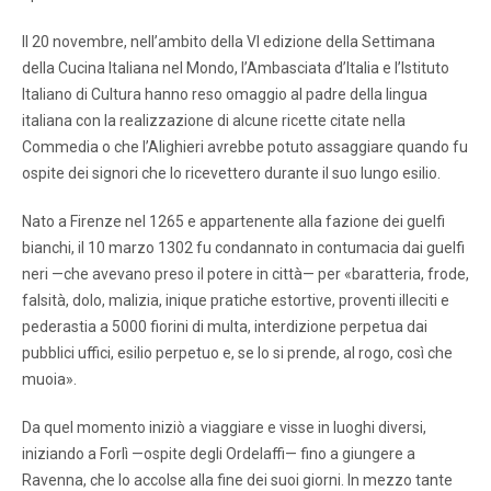
Il 20 novembre, nell’ambito della VI edizione della Settimana
della Cucina Italiana nel Mondo, l’Ambasciata d’Italia e l’Istituto
Italiano di Cultura hanno reso omaggio al padre della lingua
italiana con la realizzazione di alcune ricette citate nella
Commedia o che l’Alighieri avrebbe potuto assaggiare quando fu
ospite dei signori che lo ricevettero durante il suo lungo esilio.
Nato a Firenze nel 1265 e appartenente alla fazione dei guelfi
bianchi, il 10 marzo 1302 fu condannato in contumacia dai guelfi
neri —che avevano preso il potere in città— per «baratteria, frode,
falsità, dolo, malizia, inique pratiche estortive, proventi illeciti e
pederastia a 5000 fiorini di multa, interdizione perpetua dai
pubblici uffici, esilio perpetuo e, se lo si prende, al rogo, così che
muoia».
Da quel momento iniziò a viaggiare e visse in luoghi diversi,
iniziando a Forlì —ospite degli Ordelaffi— fino a giungere a
Ravenna, che lo accolse alla fine dei suoi giorni. In mezzo tante