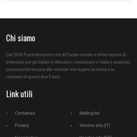
Chi siamo
Dal 2006 Puntodincontro.mx diffonde notizie e informazioni di
interesse per gli italiani in Messico, i messicani in Italia e qualsiasi
persona interessata alle vicende che legano la storia e le
relazioni di questi due Paesi.
Link utili
Contattaci
Mailing list
Privacy
Vecchio sito (IT)