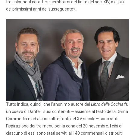
tre colonne: il carattere sembrami del finire del sec. XIV, o al più
de’ primissimi anni del susseguente».
Tutto indica, quindi, che l’anonimo autore del
Libro della Cocina
fu
un coevo di Dante. I suoi contenuti —assieme al testo della Divina
Commedia e ad alcune altre fonti del XV secolo— sono stati
l’ispirazione dei tre menu per la cena del 20 novembre. I cibi di
ciascuno di essi sono stati serviti ai 140 commensali distribuiti