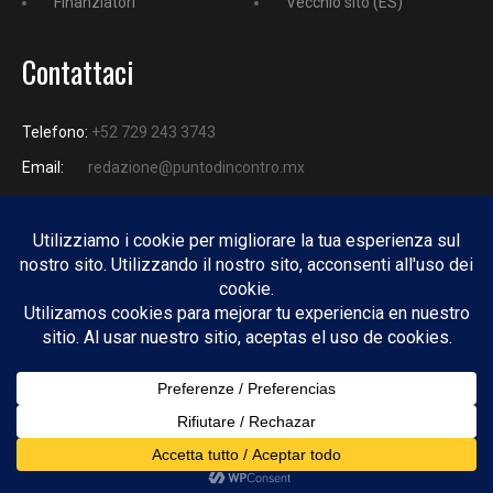
Finanziatori
Vecchio sito (ES)
Contattaci
Telefono:
+52 729 243 3743
Email:
redazione@puntodincontro.mx
PUNTODINCONTRO
Copyright © 2025 Puntodincontro
Design by
DisegnoW