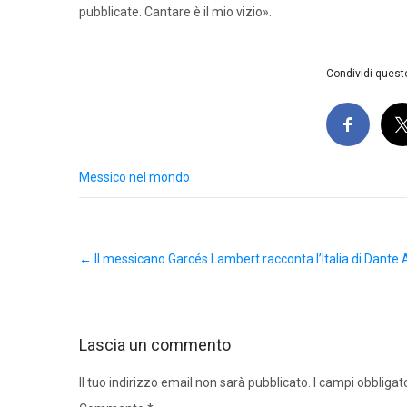
pubblicate. Cantare è il mio vizio».
Condividi questo
Messico nel mondo
Post
←
Il messicano Garcés Lambert racconta l’Italia di Dante Al
navigation
Lascia un commento
Il tuo indirizzo email non sarà pubblicato.
I campi obbligat