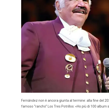
Fernández non è ancora giunta al termine: alla fine del 2
famoso “rancho” Los Tres Potrillos: «Ho più di 100 album