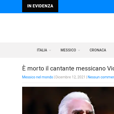
IN EVIDENZA
ITALIA
MESSICO
CRONACA
È morto il cantante messicano V
Messico nel mondo
| Dicembre 12, 2021
|
Nessun comme