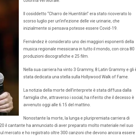
colonna vertebrale.
Il cosiddetto “Charro de Huentitán” era stato ricoverato lo
scorso luglio per un’infezione delle vie urinarie, che
inizialmente si pensava potesse essere Covid-19.
Fernández è considerato uno dei maggiori esponenti della
musica regionale messicana in tutto il mondo, con circa 80
produzioni discografiche e 25 film.
Nella sua carriera ha vinto 3 Grammy, 8 Latin Grammy e gli 
stata dedicata una stella sulla Hollywood Walk of Fame.
La notizia della morte dell’interprete è stata diffusa dalla
famiglia che, attraverso i social, ha riferito che il decesso è
avvenuto oggi alle 6.15 del mattino.
Nonostante la morte, la lunga e pluripremiata carriera di
020 il cantante ha annunciato di aver preparato molto materiale nel suo
 sul mercato e ho registrato oltre 300 canzoni che devono ancora essere