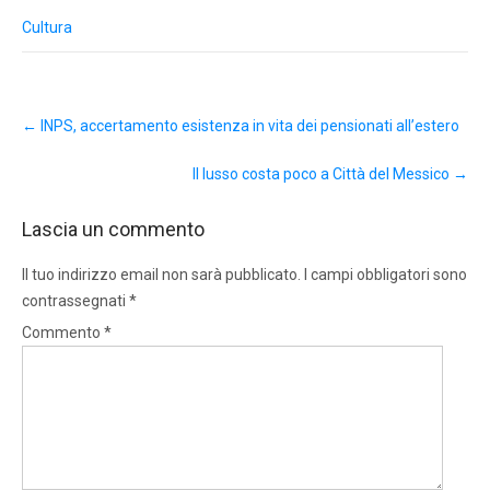
Cultura
Post
←
INPS, accertamento esistenza in vita dei pensionati all’estero
navigation
Il lusso costa poco a Città del Messico
→
Lascia un commento
Il tuo indirizzo email non sarà pubblicato.
I campi obbligatori sono
contrassegnati
*
Commento
*