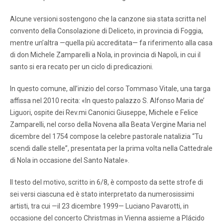
Alcune versioni sostengono che la canzone sia stata scritta nel
convento della Consolazione di Deliceto, in provincia di Foggia,
mentre un’altra —quella più accreditata— fa riferimento alla casa
di don Michele Zamparelli a Nola, in provincia di Napoli, in cui il
santo si era recato per un ciclo di predicazioni.
In questo comune, all’inizio del corso Tommaso Vitale, una targa
affissa nel 2010 recita: «In questo palazzo S. Alfonso Maria de’
Liguori, ospite dei Rev.mi Canonici Giuseppe, Michele e Felice
Zamparelli, nel corso della Novena alla Beata Vergine Maria nel
dicembre del 1754 compose la celebre pastorale natalizia “Tu
scendi dalle stelle”, presentata per la prima volta nella Cattedrale
di Nola in occasione del Santo Natale».
Il testo del motivo, scritto in 6/8, è composto da sette strofe di
sei versi ciascuna ed è stato interpretato da numerosissimi
artisti, tra cui —il 23 dicembre 1999— Luciano Pavarotti, in
occasione del concerto Christmas in Vienna assieme a Plácido