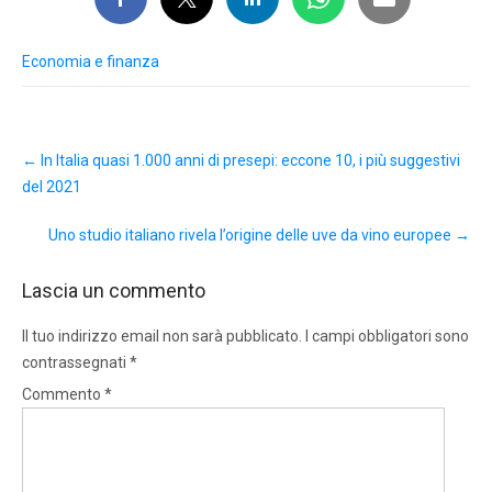
Economia e finanza
Post
←
In Italia quasi 1.000 anni di presepi: eccone 10, i più suggestivi
navigation
del 2021
Uno studio italiano rivela l’origine delle uve da vino europee
→
Lascia un commento
Il tuo indirizzo email non sarà pubblicato.
I campi obbligatori sono
contrassegnati
*
Commento
*