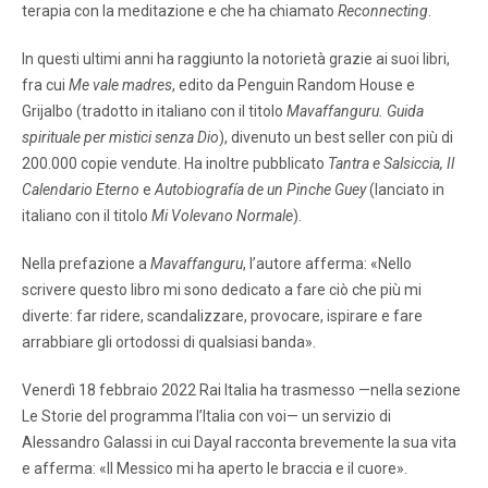
terapia con la meditazione e che ha chiamato
Reconnecting
.
In questi ultimi anni ha raggiunto la notorietà grazie ai suoi libri,
fra cui
Me vale madres
, edito da Penguin Random House e
Grijalbo (tradotto in italiano con il titolo
Mavaffanguru. Guida
spirituale per mistici senza Dio
), divenuto un best seller con più di
200.000 copie vendute. Ha inoltre pubblicato
Tantra e Salsiccia, Il
Calendario Eterno
e
Autobiografía de un Pinche Guey
(lanciato in
italiano con il titolo
Mi Volevano Normale
).
Nella prefazione a
Mavaffanguru
, l’autore afferma: «Nello
scrivere questo libro mi sono dedicato a fare ciò che più mi
diverte: far ridere, scandalizzare, provocare, ispirare e fare
arrabbiare gli ortodossi di qualsiasi banda».
Venerdì 18 febbraio 2022 Rai Italia ha trasmesso —nella sezione
Le Storie del programma l’Italia con voi— un servizio di
Alessandro Galassi in cui Dayal racconta brevemente la sua vita
e afferma: «Il Messico mi ha aperto le braccia e il cuore».