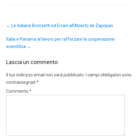
Post
←
Le italiane Bronzetti ed Errani all’Abierto de Zapopan
navigation
Italia e Panama al lavoro per rafforzare la cooperazione
scientifica
→
Lascia un commento
Il tuo indirizzo email non sarà pubblicato.
I campi obbligatori sono
contrassegnati
*
Commento
*