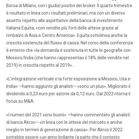
Borsa di Milano, con i giudizi positivi dei broker. Il quarto trimestre
è risultato in linea con i risultati preliminari, ma con un diverso
assetto rispetto alle aspettative della banca di investimento
italiana Equita, «con vendite più forti delle attese grazie al
rimbalzo di Asia e Centro America». Equita sottolinea anche la
crescita sostenuta del flusso di cassa. Nel corso della conferenza
è emerso che «la domanda è sostenuta in tutte le geografie con
Messico/India (che hanno rappresentao il 18% delle vendite nel
2019) in crescita rispetto al 2019».
«L’integrazione verticale e la forte esposizione a Messico, Usa e
India» —hanno aggiunto gli analisti— «sono un plus». Migliorato il
dividendo a 0,23 euro per azione da 0,12 euro. Dal 2023 ritorna il
focus su M&A.
«I numeri del 2021 sono buoni» —hanno commentato gli analisti
di banca Akros— «in linea con le attese del mercato e anche
meglio in termini di generazione di cassa». Per Akros il 2022
potrebbe essere «un anno brillante (a patto che il contesto