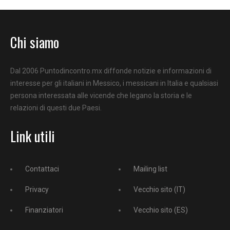
Chi siamo
Dal 2006 Puntodincontro.mx diffonde notizie e informazioni di
interesse per gli italiani in Messico, i messicani in Italia e qualsiasi
persona interessata alle vicende che legano la storia e le
relazioni di questi due Paesi.
Link utili
Contattaci
Mailing list
Privacy
Vecchio sito (IT)
Finanziatori
Vecchio sito (ES)