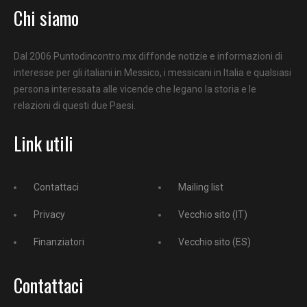
Chi siamo
Dal 2006 Puntodincontro.mx diffonde notizie e informazioni di
interesse per gli italiani in Messico, i messicani in Italia e qualsiasi
persona interessata alle vicende che legano la storia e le
relazioni di questi due Paesi.
Link utili
Contattaci
Mailing list
Privacy
Vecchio sito (IT)
Finanziatori
Vecchio sito (ES)
Contattaci