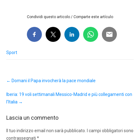
Condividi questo articolo / Comparte este artículo
Sport
Post
←
Domani il Papa invocherà la pace mondiale
navigation
Iberia: 19 voli settimanali Messico-Madrid e più collegamenti con
l’Italia
→
Lascia un commento
Il tuo indirizzo email non sarà pubblicato.
I campi obbligatori sono
contrassegnati
*