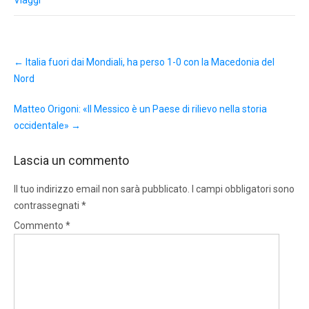
Post
←
Italia fuori dai Mondiali, ha perso 1-0 con la Macedonia del
navigation
Nord
Matteo Origoni: «Il Messico è un Paese di rilievo nella storia
occidentale»
→
Lascia un commento
Il tuo indirizzo email non sarà pubblicato.
I campi obbligatori sono
contrassegnati
*
Commento
*