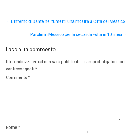
Post
←
L’Inferno di Dante nei fumetti: una mostra a Città del Messico
navigation
Parolin in Messico per la seconda volta in 10 mesi
→
Lascia un commento
Il tuo indirizzo email non sarà pubblicato.
I campi obbligatori sono
contrassegnati
*
Commento
*
Nome
*