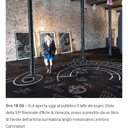
Ore 18.04
– Si è aperta oggi al pubblico
Il latte dei sogni
, titolo
della 59ª Biennale d’Arte di Venezia, preso a prestito da un libro
di favole dell’artista surrealista anglo-messicana Leonora
Carrington.