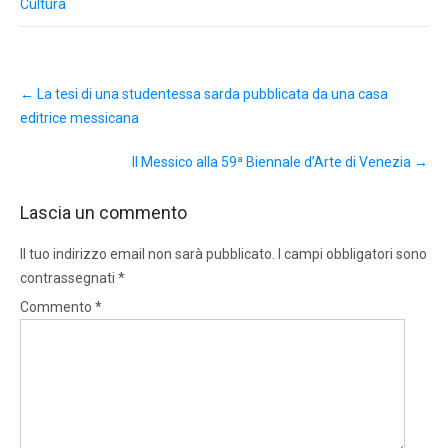
Cultura
Post
←
La tesi di una studentessa sarda pubblicata da una casa
navigation
editrice messicana
Il Messico alla 59ª Biennale d’Arte di Venezia
→
Lascia un commento
Il tuo indirizzo email non sarà pubblicato.
I campi obbligatori sono
contrassegnati
*
Commento
*