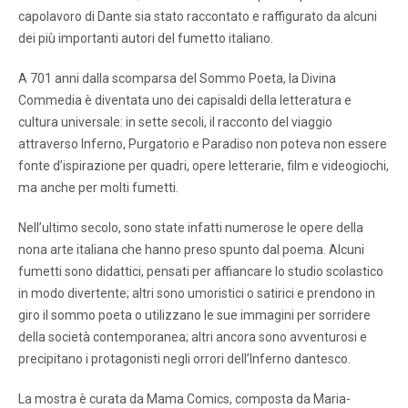
capolavoro di Dante sia stato raccontato e raffigurato da alcuni
dei più importanti autori del fumetto italiano.
A 701 anni dalla scomparsa del Sommo Poeta, la Divina
Commedia è diventata uno dei capisaldi della letteratura e
cultura universale: in sette secoli, il racconto del viaggio
attraverso Inferno, Purgatorio e Paradiso non poteva non essere
fonte d’ispirazione per quadri, opere letterarie, film e videogiochi,
ma anche per molti fumetti.
Nell’ultimo secolo, sono state infatti numerose le opere della
nona arte italiana che hanno preso spunto dal poema. Alcuni
fumetti sono didattici, pensati per affiancare lo studio scolastico
in modo divertente; altri sono umoristici o satirici e prendono in
giro il sommo poeta o utilizzano le sue immagini per sorridere
della società contemporanea; altri ancora sono avventurosi e
precipitano i protagonisti negli orrori dell’Inferno dantesco.
La mostra è curata da Mama Comics, composta da Maria-