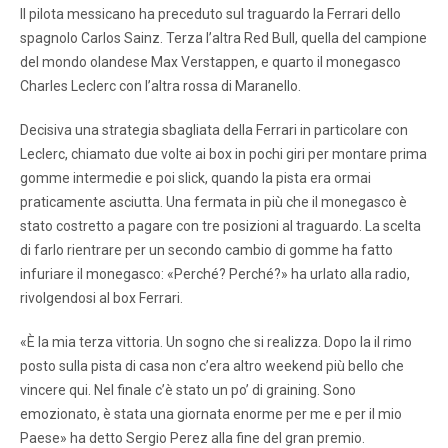
Il pilota messicano ha preceduto sul traguardo la Ferrari dello
spagnolo Carlos Sainz. Terza l’altra Red Bull, quella del campione
del mondo olandese Max Verstappen, e quarto il monegasco
Charles Leclerc con l’altra rossa di Maranello.
Decisiva una strategia sbagliata della Ferrari in particolare con
Leclerc, chiamato due volte ai box in pochi giri per montare prima
gomme intermedie e poi slick, quando la pista era ormai
praticamente asciutta. Una fermata in più che il monegasco è
stato costretto a pagare con tre posizioni al traguardo. La scelta
di farlo rientrare per un secondo cambio di gomme ha fatto
infuriare il monegasco: «Perché? Perché?» ha urlato alla radio,
rivolgendosi al box Ferrari.
«È la mia terza vittoria. Un sogno che si realizza. Dopo la il rimo
posto sulla pista di casa non c’era altro weekend più bello che
vincere qui. Nel finale c’è stato un po’ di graining. Sono
emozionato, è stata una giornata enorme per me e per il mio
Paese» ha detto Sergio Perez alla fine del gran premio.