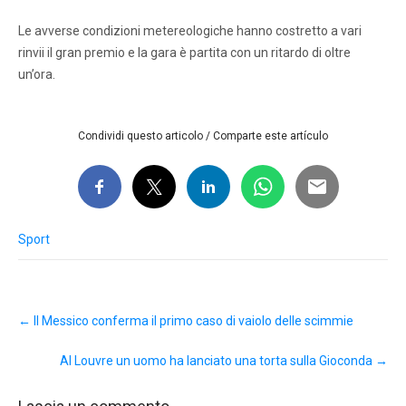
Le avverse condizioni metereologiche hanno costretto a vari
rinvii il gran premio e la gara è partita con un ritardo di oltre
un’ora.
Condividi questo articolo / Comparte este artículo
Sport
Post
←
Il Messico conferma il primo caso di vaiolo delle scimmie
navigation
Al Louvre un uomo ha lanciato una torta sulla Gioconda
→