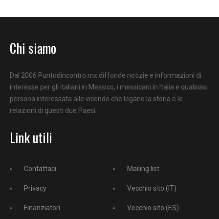
Chi siamo
Dal 2006 Puntodincontro.mx diffonde notizie e informazioni di
interesse per gli italiani in Messico, i messicani in Italia e qualsiasi
persona interessata alle vicende che legano la storia e le
relazioni di questi due Paesi.
Link utili
Contattaci
Mailing list
Privacy
Vecchio sito (IT)
Finanziatori
Vecchio sito (ES)