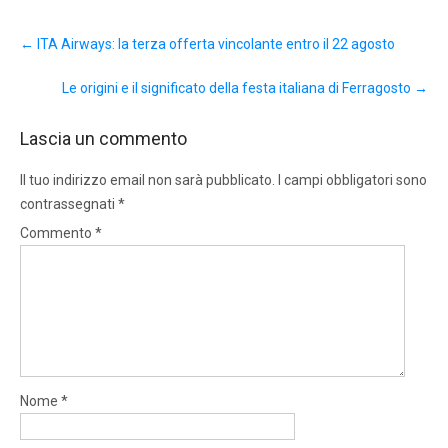
Post
←
ITA Airways: la terza offerta vincolante entro il 22 agosto
navigation
Le origini e il significato della festa italiana di Ferragosto
→
Lascia un commento
Il tuo indirizzo email non sarà pubblicato.
I campi obbligatori sono
contrassegnati
*
Commento
*
Nome
*